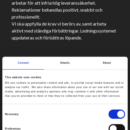
arbetar för att infria hög leveranssäkerhet.
Reklamationer behandlas positivt, snabbt och
professionellt.
Vi ska uppfylla de krav vi berörs av, samt arbeta
aktivt med ständiga förbättringar.
Ledningssystemet
uppdateras och förbättras löpande.
Consent
Details
About
This website uses cookies
We use cookies to personalise content and ads, to provide social media features and to
analyse our traffic. We also share information about your use of our site with our social
media, advertising and analytics partners who may combine it with other information
that you’ve provided to them or that they’ve collected from your use of their services.
Consent
Necessary
Selection
Preferences