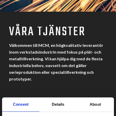
VÅRA TJÄNSTER
Välkommen till MCM, en högkvalitativ leverantör
inom verkstadsindustrin med fokus på plåt- och
metalltillverkning. Vi kan hjälpa dig med de flesta
industriella behov, oavsett om det gäller
serieproduktion eller specialtillverkning och
prototyper.
MCM erbjuder tjänster som omfattar hela
Consent
Details
About
produktionsprocessen – från idé till färdig produkt,
med fokus på svensk kvalitet och precision. Vår