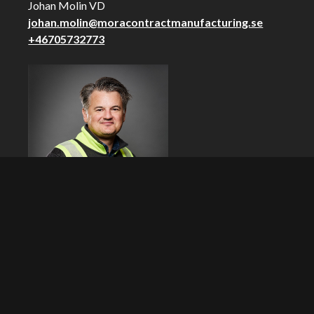
Johan Molin VD
johan.molin@moracontractmanufacturing.se
+46705732773
Andreas Wessung KAM
andreas.wessung@moracontractmanufacturing.se