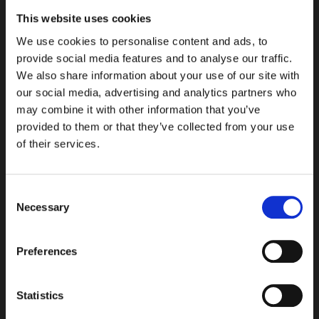
fabrik i Mora är utrustad med den senaste tekniken
This website uses cookies
för att garantera effektivitet och högsta
kvalitetsstandard.
We use cookies to personalise content and ads, to
provide social media features and to analyse our traffic.
Vi arbetar med tjänster som skärning, svetsning,
We also share information about your use of our site with
montering och efterbearbetning för
our social media, advertising and analytics partners who
fordonskomponenter, telekommunikationsmaster,
may combine it with other information that you’ve
solpaneler med mera. Vi förstår vikten av
provided to them or that they’ve collected from your use
anpassningsförmåga i dagens snabbt föränderliga
of their services.
industriella miljö och är därför utrustade för att
hantera både storskaliga och småskaliga projekt med
Consent
samma engagemang och kvalitet. Genom att
Necessary
Selection
kombinera traditionell hantverksskicklighet med
modern teknik strävar vi efter att vara din pålitliga
partner inom plåt- och metalltillverkning för industrin.
Preferences
Läs mer om våra olika
Statistics