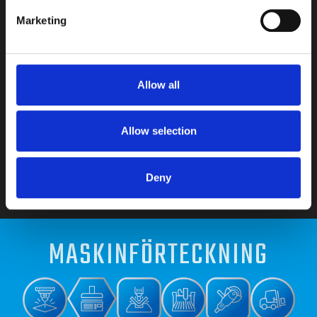
tjänster:
Marketing
Metalltillverkning
Laserskärning
Kantpressning
Allow all
Excenterpressning
Hydraulpressning
Svetsning
Allow selection
Montering
Efterbearbetning
Deny
CNC-fräsning
Vattenskärning
MASKIN­FÖRTECKNING