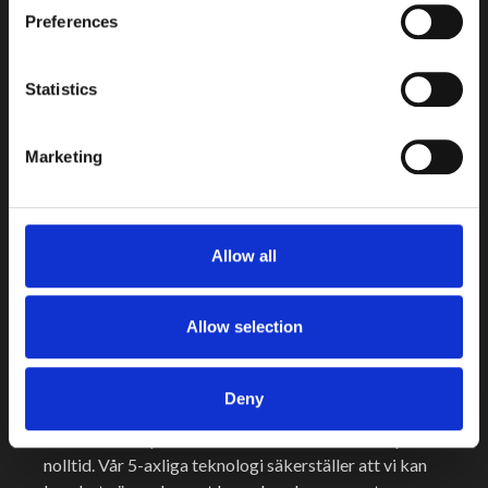
Preferences
prototyper, specialdetaljer och serietillverkning där
höga toleranskrav ställs.
Statistics
Med vår automatisering och egenutvecklade algoritm
tillverkar vi snabbt komponenter och verktygsdelar
direkt från dina modeller. Vi producerar allt från
Marketing
prototyper och maskindelar till fixturer och verktyg,
alltid med hög noggrannhet och anpassning efter dina
behov.
Allow all
Beställa CNC-fräsning – så
Allow selection
går det till
Att beställa CNC-fräsning hos oss är enkelt och
Deny
smidigt. Kontakta oss direkt eller ladda upp din 3D-
modell via vår
plattform
så tar vi fram en offert på
nolltid. Vår 5-axliga teknologi säkerställer att vi kan