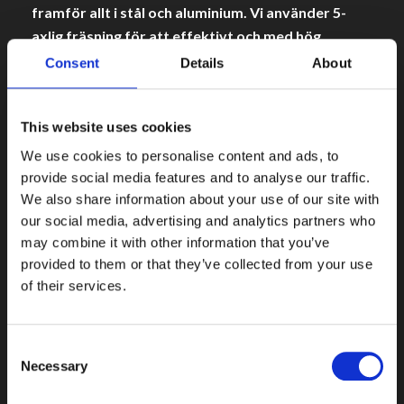
framför allt i stål och aluminium. Vi använder 5-
axlig fräsning för att effektivt och med hög
precision ta fram detaljer direkt från era 3D-
Consent
Details
About
modeller. Genom att använda moderna CAM-
system i beredningen, kan vi hantera avancerade
This website uses cookies
geometrier där bara fysikens lagar sätter
gränserna för vad som är möjligt. Dessutom
We use cookies to personalise content and ads, to
erbjuder vi snabba leveranstider – beställ online
provide social media features and to analyse our traffic.
We also share information about your use of our site with
och få leverans inom 5 dagar.
our social media, advertising and analytics partners who
may combine it with other information that you’ve
provided to them or that they’ve collected from your use
Vad är CNC-fräsning?
of their services.
CNC-fräsning är en datorstyrd tillverkningsmetod
som används för att bearbeta material med extrem
Consent
precision. Vår 5-axliga CNC-fräs gör det möjligt att
Necessary
Selection
skapa avancerade komponenter i material som stål
och aluminium. Metoden passar utmärkt för