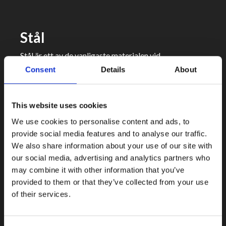
Stål
Stål är ett av de vanligaste materialen vid
laserskärning. Vi hanterar både konstruktionsstål och
Consent
Details
About
finplåt Med CO₂-laser får du rena snitt i tjockare
gods, medan fiberlaser är effektiv för tunnare plåt.
Fördelar:
This website uses cookies
Bra skärbarhet
We use cookies to personalise content and ads, to
Låg kostnad per detalj
provide social media features and to analyse our traffic.
Hög formstabilitet
We also share information about your use of our site with
Gasval: Kvävgas eller syre för att få reaktiva
our social media, advertising and analytics partners who
snitt och högre hastighet
may combine it with other information that you’ve
Rostfritt & specialstål
provided to them or that they’ve collected from your use
of their services.
Rostfritt stål kräver större noggrannhet för att
undvika värmepåverkan och oxidation. Här arbetar vi
oftast med kvävgas som skyddsgas, vilket ger en