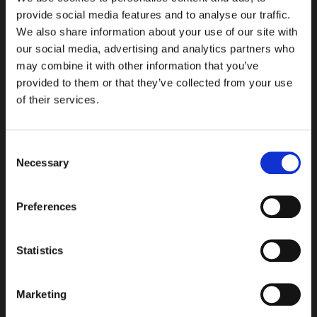
VERKSTAD
provide social media features and to analyse our traffic.
We also share information about your use of our site with
På MCM förstår vi vikten av noggrann montering
our social media, advertising and analytics partners who
för att säkerställa den slutgiltiga produktens
may combine it with other information that you’ve
kvalitet och funktion. Därför är vi stolta över att
provided to them or that they’ve collected from your use
kunna erbjuda kostnadseffektiva och pålitliga
of their services.
monteringstjänster i hela Sverige.
Consent
Necessary
Selection
Därför ska du välja MCM:
In-house montering – genom att utföra arbetet
Preferences
in-house kan vi garantera hög kvalitet och
leveranssäkerhet för varje projekt.
Statistics
Anpassad service – vi erbjuder
monteringstjänster som är skräddarsydda för
att uppfylla dina specifika behov, oavsett
Marketing
projektets storlek eller komplexitet.