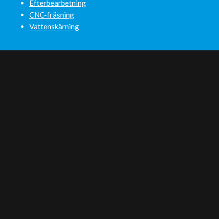
Efterbearbetning
CNC-fräsning
Vattenskärning
Mora Contract Manufacturing AB
Org.nr: 556614-5529
E-post:
info@moracontractmanufacturing.se
Älvstigen 19, 792 95 Mora
LÄS MER
Om oss
Integritetspolicy
Allmänna Leveransvillkor
Kvalitetspolicy
Miljöpolicy
Kontakt
Press