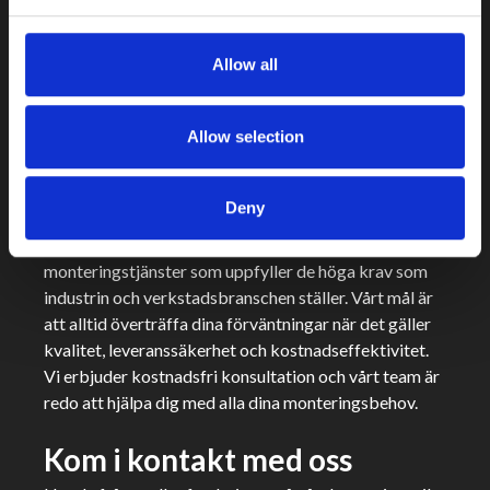
Nationell täckning – vi är stolta över att kunna
erbjuda våra monteringstjänster till kunder över
hela Sverige, från norr till söder.
Allow all
Erfarenhet – vi har varit i branschen sedan 1997
och har hundratals nöjda kunder.
Allow selection
Kvalitetssäker montering för
dina behov
Deny
Vi på MCM är stolta över att leverera
monteringstjänster som uppfyller de höga krav som
industrin och verkstadsbranschen ställer. Vårt mål är
att alltid överträffa dina förväntningar när det gäller
kvalitet, leveranssäkerhet och kostnadseffektivitet.
Vi erbjuder kostnadsfri konsultation och vårt team är
redo att hjälpa dig med alla dina monteringsbehov.
Kom i kontakt med oss