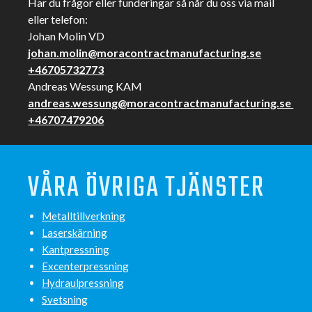
Har du frågor eller funderingar så når du oss via mail
eller telefon:
Johan Molin VD
johan.molin@moracontractmanufacturing.se
+46705732773
Andreas Wessung KAM
andreas.wessung@moracontractmanufacturing.se
+46707479206
VÅRA ÖVRIGA TJÄNSTER
Metalltillverkning
Laserskärning
Kantpressning
Excenterpressning
Hydraulpressning
Svetsning